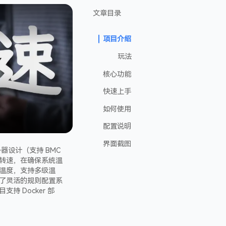
文章目录
项目介绍
玩法
核心功能
快速上手
如何使用
配置说明
界面截图
务器设计（支持 BMC
转速，在确保系统温
板温度，支持多级温
计了灵活的规则配置系
 Docker 部