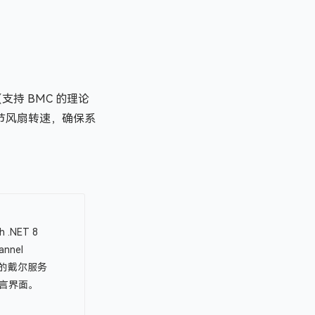
（支持 BMC 的理论
节风扇转速，确保系
th .NET 8
annel
azor 的戴尔服务
言界面。