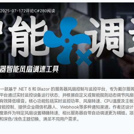
2025-07-17
2
评论
C#
280
阅读
务器智能风扇调速工具
是一款基于 .NET 8 和 Blazor 的服务器风扇控制与监控平台，专为戴尔服
平台通过实时监控设备运行状态，并根据自定义或智能规则动态调节风扇
有效降低噪音。核心功能包括实时监控功率、风扇转速、CPU温度及主
智能控制，提供企业微信机器人、Webhook等多种通知渠道。作者还设
度条件为特定风扇设置精确转速，相比服务器自带自动调速更为精细。项目支持
和深色/浅色主题切换，满足不同用户需求。