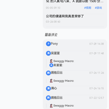
都是连胜，到最后差 30 分的时候，5E
5E 的人真勾八菜，A 就跟以前 1500 分一
elo 机制发力了，本来只需要再打 1 把，
样，炸的真爽。不过确实水平是回不到从
05-05 09:10
#
假期
#
游戏
结果他妈逼打了 12 把(昨天从下午开始打
前了，退化的不止一星半点。
到晚上)，我操你妈，Rating 也从 1.7 掉
公司的傻逼网我真是受够了
到 1.44。下赛季有时间再去完美上个 S。
03-26 08:40
为什么这分段还能有这么多傻逼？父母没
了运气就是好，随便混都能上。不过现在
最新评论
状态、精力确实是不如从前了，需要时刻
提醒自己集中注意力，经常会感觉有点力
Pony
07-29 14:38
P
不从心，特别是下班之后再打，太地狱
了，打两把基本上就废了。
吴蛋蛋
07-29 11:48
吴
Swaggy Macro
吴蛋蛋
吴
拥抱日出
07-26 11:26
拥
Swaggy Macro
满心
07-24 16:15
满
拥抱日出
07-22 12:57
拥
Swaggy Macro