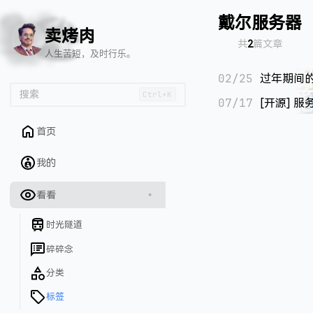
🦌
🙌
📄
🐟
🏖️
戴尔服务器
卖烤肉
共
2
篇文章
人生苦短，及时行乐。
02/25
过年期间
搜索
Ctrl+K
07/17
[开源] 
首页
我的
看看
时光隧道
碎碎念
分类
标签