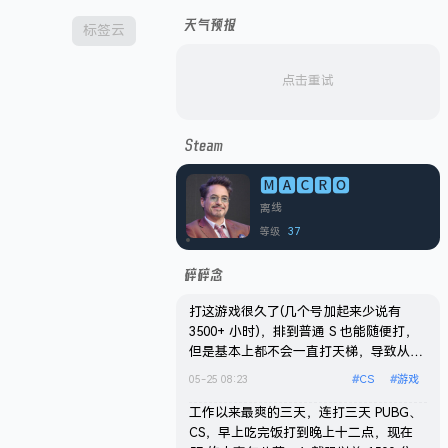
天气预报
标签云
点击重试
Steam
🅼🅰🅲🆁🅾
离线
37
等级
碎碎念
打这游戏很久了(几个号加起来少说有
3500+ 小时)，排到普通 S 也能随便打，
但是基本上都不会一直打天梯，导致从来
没上过 S，状态最好的时候还是以前自建
05-25 08:23
#
CS
#
游戏
私服打私服的时候。这赛季花了点时间上
了个 S，总共打了 32 场，从来没有一个
工作以来最爽的三天，连打三天 PUBG、
赛季打过这么多把天梯，前 20 场基本上
CS，早上吃完饭打到晚上十二点，现在