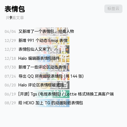
表情包
标签云
共
9
篇文章
04/04
又新增了一个表情包，经典人物
12/29
新增 991 个动态 Emoji 表情
12/27
表情包仙人又来了！
12/18
Halo 编辑器表情包插件
07/30
新增了一些评论区动态表情
07/24
导出 QQ 所有超级表情包 (共 144 张)
06/20
Halo 评论区表情框被遮挡
06/19
[开源] Tgs (电报表情包) / Lottie 格式转换工具客户端
08/29
给 HEXO 加上 TG 的动画贴纸表情包