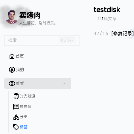
🦌
🙌
📄
🐟
🏖️
testdisk
卖烤肉
共
1
篇文章
人生苦短，及时行乐。
07/14
[修复记录
搜索
Ctrl+K
首页
我的
看看
时光隧道
碎碎念
分类
标签