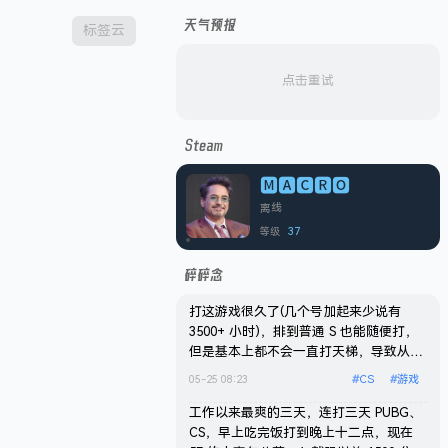
天气预报
标签云
点击重试
Steam
🅼🅰🅲🆁🅾
离线
37
等级
碎碎念
打这游戏很久了(几个号加起来少说有
3500+ 小时)，排到普通 S 也能随便打，
但是基本上都不会一直打天梯，导致从来
没上过 S，状态最好的时候还是以前自建
05-25 08:23
#
CS
#
游戏
私服打私服的时候。这赛季花了点时间上
了个 S，总共打了 32 场，从来没有一个
工作以来最爽的三天，连打三天 PUBG、
赛季打过这么多把天梯，前 20 场基本上
CS，早上吃完饭打到晚上十二点，现在