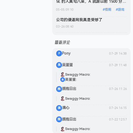
都是连胜，到最后差 30 分的时候，5E
5E 的人真勾八菜，A 就跟以前 1500 分一
elo 机制发力了，本来只需要再打 1 把，
样，炸的真爽。不过确实水平是回不到从
05-05 09:10
#
假期
#
游戏
结果他妈逼打了 12 把(昨天从下午开始打
前了，退化的不止一星半点。
到晚上)，我操你妈，Rating 也从 1.7 掉
公司的傻逼网我真是受够了
到 1.44。下赛季有时间再去完美上个 S。
03-26 08:40
为什么这分段还能有这么多傻逼？父母没
了运气就是好，随便混都能上。不过现在
最新评论
状态、精力确实是不如从前了，需要时刻
提醒自己集中注意力，经常会感觉有点力
Pony
07-29 14:38
P
不从心，特别是下班之后再打，太地狱
了，打两把基本上就废了。
吴蛋蛋
07-29 11:48
吴
Swaggy Macro
吴蛋蛋
吴
拥抱日出
07-26 11:26
拥
Swaggy Macro
满心
07-24 16:15
满
拥抱日出
07-22 12:57
拥
Swaggy Macro