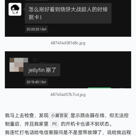
687454d58168c.jpg
687454d57b7cd.jpg
我马上去检查，发现
小翼管家
显示路由器在线，但无法控
制重启，并且我家里
PC
的开机卡也读不到状态。
我连忙打电话给电信客服问是不是宽带故障了，说给我远程