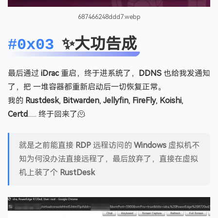
687466248ddd7.webp
✨大功告成
#0x03
最后通过
iDrac
重启，终于进系统了，
DDNS
也给我发通知
了，把 一堆容器都重新启动后一切恢复正常。
我的
Rustdesk
,
Bitwarden
,
Jellyfin
,
FireFly
,
Koishi
,
Certd
...... 终于回来了🫠
就是之前能直接
RDP
远程访问的
Windows
虚拟机不
知为何没办法直接远程了，最后放弃了，直接在虚拟
机上装了个
RustDesk