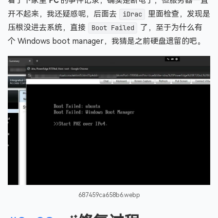
看了下家里
PC
的事件记录，确实是断电了，但服务器一直
开不起来，我还疑惑呢，后面去
iDrac
里面检查，发现是
压根没进去系统，直接
Boot Failed
了，至于为什么有
个 Windows boot manager，我猜是之前硬盘遗留的吧。
687459ca658b6.webp