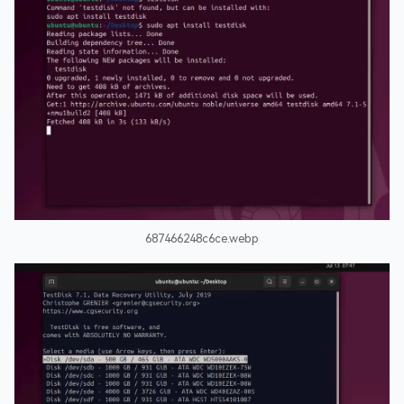
687466248c6ce.webp