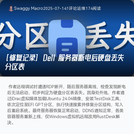
Swaggy Macro
2025-07-14
1
评论
运维
174
阅读
[修复记录] Dell 服务器断电后硬盘丢失
分区表
作者远程调试时遭遇RDP断开，随后服务器离线，检查发现断电
后无法启动，初步判定为硬盘分区表丢失。因身处外地，作者通
过iDrac虚拟媒体加载Ubuntu 24.04镜像，安装TestDisk工具，
依次定位至EFI GPT分区，执行快速搜索并修复分区结构，写入
后重启系统。最终服务器恢复正常启动，DDNS通知正常，各类
容器服务重新上线，仅Windows虚拟机远程改用RustDesk解
决。