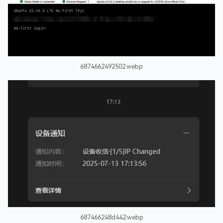
6874662492502.webp
687466248d442.webp