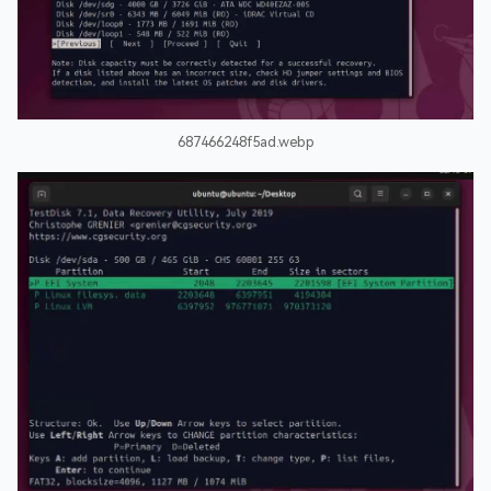
687466248f5ad.webp