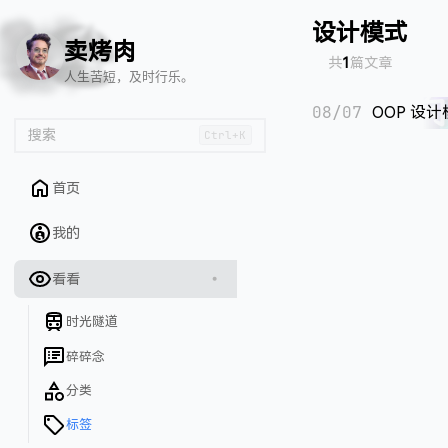
🦌
🙌
📄
🐟
🏖️
设计模式
卖烤肉
共
1
篇文章
人生苦短，及时行乐。
08/07
OOP 设
搜索
Ctrl+K
首页
我的
看看
时光隧道
碎碎念
分类
标签