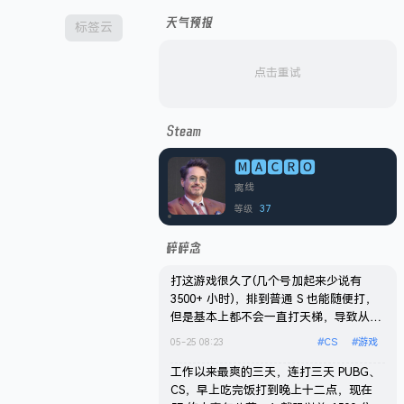
天气预报
标签云
点击重试
Steam
🅼🅰🅲🆁🅾
离线
37
等级
碎碎念
打这游戏很久了(几个号加起来少说有
3500+ 小时)，排到普通 S 也能随便打，
但是基本上都不会一直打天梯，导致从来
没上过 S，状态最好的时候还是以前自建
05-25 08:23
#
CS
#
游戏
私服打私服的时候。这赛季花了点时间上
了个 S，总共打了 32 场，从来没有一个
工作以来最爽的三天，连打三天 PUBG、
赛季打过这么多把天梯，前 20 场基本上
CS，早上吃完饭打到晚上十二点，现在