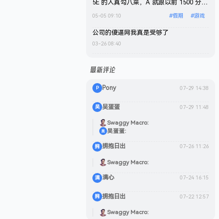
都是连胜，到最后差 30 分的时候，5E
5E 的人真勾八菜，A 就跟以前 1500 分一
elo 机制发力了，本来只需要再打 1 把，
样，炸的真爽。不过确实水平是回不到从
05-05 09:10
#
假期
#
游戏
结果他妈逼打了 12 把(昨天从下午开始打
前了，退化的不止一星半点。
到晚上)，我操你妈，Rating 也从 1.7 掉
公司的傻逼网我真是受够了
到 1.44。下赛季有时间再去完美上个 S。
03-26 08:40
为什么这分段还能有这么多傻逼？父母没
了运气就是好，随便混都能上。不过现在
最新评论
状态、精力确实是不如从前了，需要时刻
提醒自己集中注意力，经常会感觉有点力
Pony
07-29 14:38
P
不从心，特别是下班之后再打，太地狱
了，打两把基本上就废了。
吴蛋蛋
07-29 11:48
吴
Swaggy Macro
吴蛋蛋
吴
拥抱日出
07-26 11:26
拥
Swaggy Macro
满心
07-24 16:15
满
拥抱日出
07-22 12:57
拥
Swaggy Macro